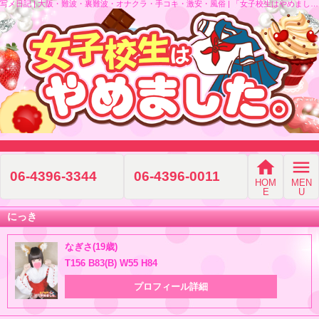
写メ日記 | 大阪・難波・裏難波・オナクラ・手コキ・激安・風俗 | 「女子校生はやめました！！」
home
menu
06-4396-3344
06-4396-0011
HOM
MEN
E
U
にっき
なぎさ(19歳)
T156 B83(B) W55 H84
プロフィール詳細