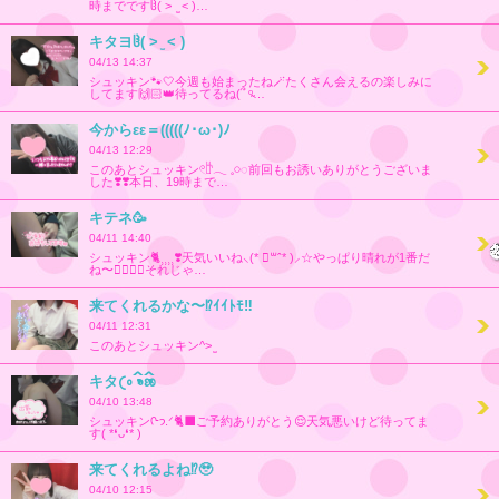
時までですჱ̒( > ̫ < )…
キタヨჱ̒( > ̫ < )
04/13 14:37
シュッキン🐾🤍今週も始まったね🪄たくさん会えるの楽しみに
してます🙌🏻👑待ってるね(՞ ᵒ̴…
今からεε＝(((((ﾉ･ω･)ﾉ
04/13 12:29
このあとシュッキン𓏲𓎨𓂃 𓈒𓏸◌‬前回もお誘いありがとうございま
した❣️❣️本日、19時まで…
キテネ🥳
04/11 14:40
シュッキン🐈⸒⸒⸒⸒❣️天気いいね⸜(* ॑꒳ˆ* )⸝☆やっぱり晴れが1番だ
ね〜🙂‍↕️🙂‍↕️それじゃ…
来てくれるかな〜⁉️ｲｲﾄﾓ‼️
04/11 12:31
このあとシュッキン^> ̫
キタ𛰙᭜𖫴𖫰𖫱𖫳𖫲𖫲𖫳𖫴𖫰𖫱꛰ ᭜𖫴𖫰𖫱𖫳𖫲𖫲𖫳𖫴𖫰𖫱꛰ಣ
04/10 13:48
シュッキンᢉ𐭩.ᐟ🐈‍⬛ご予約ありがとう😌天気悪いけど待ってま
す( *❛ᴗ❛* )
来てくれるよね⁉️🥹
04/10 12:15