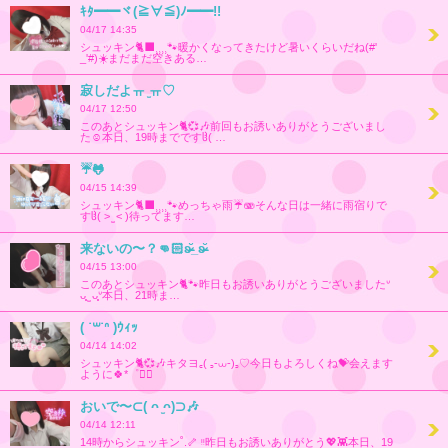
ｷﾀ━━ヾ(≧∀≦)ﾉ━━!!
04/17 14:35
シュッキン🐈‍⬛⸒⸒⸒⸒🐾暖かくなってきたけど暑いくらいだね(#'
_'#)☀️まだまだ空きある…
寂しだよㅠ‪ ̫ㅠ♡
04/17 12:50
このあとシュッキン🐈💞🎶前回もお誘いありがとうございまし
た☺️本日、19時までですჱ̒( …
☔🐸
04/15 14:39
シュッキン🐈‍⬛⸒⸒⸒⸒🐾めっちゃ雨☔️🫨そんな日は一緒に雨宿りで
すჱ̒( > ̫ < )待ってます…
来ないの〜‪？👊🏻ʚ̴̶̷̆_ʚ̴̶̷̆
04/15 13:00
このあとシュッキン🐈🐾昨日もお誘いありがとうございましたᐡ
ᴗ͈ ̫ ᴗ͈ᐡ‪‪本日、21時ま…
( ˙꒳​˙ᐢ )ｳｨｯ
04/14 14:02
シュッキン🐈💞🎶キタヨ꜀( ꜆-⩊-)꜆♡今日もよろしくね💝会えます
ように🍀*゜❤️‍🔥
おいで〜⊂( ᴖ ̫ᴖ)⊃🎶
04/14 12:11
14時からシュッキン˚.🦴 ᵎᵎ昨日もお誘いありがとう💖👾本日、19