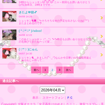
14時からシュッキン🐱ྀི🐱ྀི🐱ྀིニャ～前回もお誘いありがとう
(≧∇≦)b本日、19時までです…
きたよ‪🫶🏻‬💕︎︎
04/08 14:28
シュッキン🐈‍⬛⸒⸒⸒⸒🐾そろそろＧＷの予定を出さないとね( ˘꒳˘)゛
またまとめるので予…
( * ॑꒳ ॑* )ﾉнёιιο!
04/08 12:22
このあとシュッキン（^…^）🐾🐾昨日もお誘いありがとう❤️‍🔥髪
の毛伸びてきたね〜って変…
‪( ॑꒳ ॑ )にゅん
04/07 14:30
シュッキン🐈⸒⸒⸒⸒きました(՞ ◜. ̫.◝՞)なんか今日寒いね🥺服装間違え
た🫨それじゃ待って…
前へ
1
2
3
次へ
過去記事へ
表示： スマートフォン｜
ＰＣ
Copyright© 大阪オナクラ「女子高生はやめました！！」 激安コスプレ・手