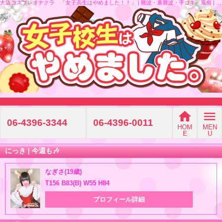
大阪コスプレオナクラ 「女子高生はやめました！！」 | 難波・裏難波・手コキ・風俗 | 「女子校生はやめました！！」
home
menu
06-4396-3344
06-4396-0011
HOM
MEN
E
U
にっき | 今週も🎶
なぎさ(19歳)
T156 B83(B) W55 H84
プロフィール詳細