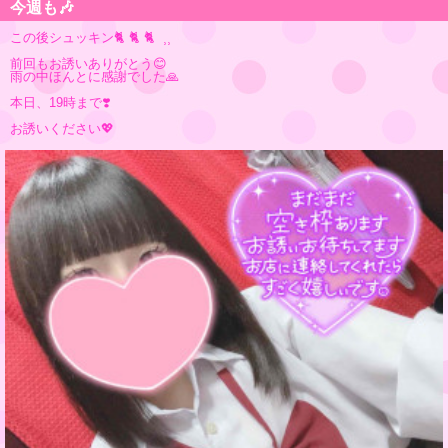
今週も🎶
この後シュッキン🐈 🐈 🐈 ⸒⸒
前回もお誘いありがとう😊
雨の中ほんとに感謝でした🙏
本日、19時まで❣️
お誘いください💖